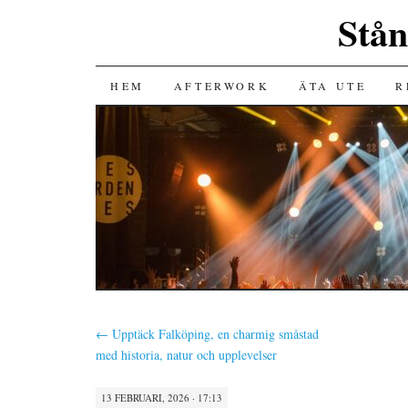
Stå
HOPPA
HEM
AFTERWORK
ÄTA UTE
R
TILL
INNEHÅLL
←
Upptäck Falköping, en charmig småstad
med historia, natur och upplevelser
13 FEBRUARI, 2026 · 17:13