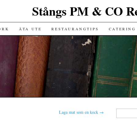
Stångs PM & CO Re
ORK
ÄTA UTE
RESTAURANGTIPS
CATERING
Sök
Laga mat som en kock
→
efter: