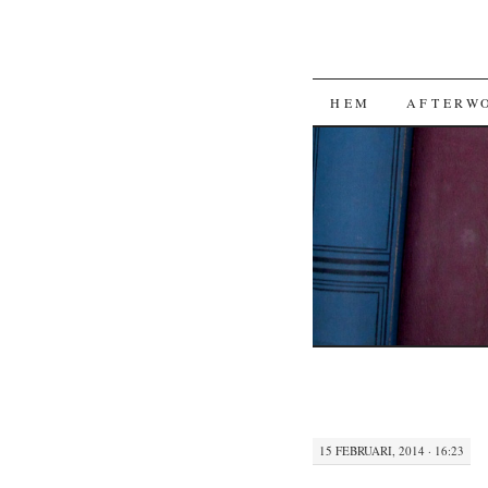
HOPPA
HEM
AFTERW
TILL
INNEHÅLL
15 FEBRUARI, 2014 · 16:23