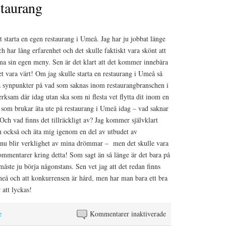
staurang
tt starta en egen restaurang i Umeå. Jag har ju jobbat länge
 har lång erfarenhet och det skulle faktiskt vara skönt att
ma sin egen meny. Sen är det klart att det kommer innebära
 vara värt! Om jag skulle starta en restaurang i Umeå så
era synpunkter på vad som saknas inom restaurangbranschen i
rksam där idag utan ska som ni flesta vet flytta dit inom en
 som brukar äta ute på restaurang i Umeå idag – vad saknar
ch vad finns det tillräckligt av? Jag kommer självklart
ch också och äta mig igenom en del av utbudet av
 nu blir verklighet av mina drömmar – men det skulle vara
kommentarer kring detta! Som sagt än så länge är det bara på
åste ju börja någonstans. Sen vet jag att det redan finns
eå och att konkurrensen är hård, men har man bara ett bra
 att lyckas!
för
e
Kommentarer inaktiverade
Starta