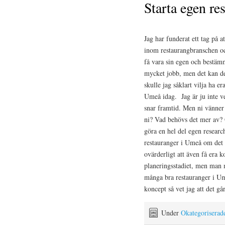
Starta egen re
Jag har funderat ett tag på a
inom restaurangbranschen och
få vara sin egen och bestäm
mycket jobb, men det kan det
skulle jag såklart vilja ha 
Umeå idag. Jag är ju inte ve
snar framtid. Men ni vänner
ni? Vad behövs det mer av? O
göra en hel del egen resear
restauranger i Umeå om det
ovärderligt att även få era 
planeringsstadiet, men man m
många bra restauranger i Um
koncept så vet jag att det går
Under
Okategoriserad